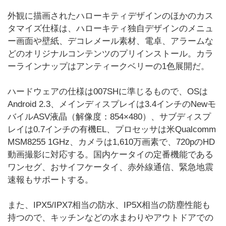
外観に描画されたハローキティデザインのほかのカス
タマイズ仕様は、ハローキティ独自デザインのメニュ
ー画面や壁紙、デコレメール素材、電卓、アラームな
どのオリジナルコンテンツのプリインストール。カラ
ーラインナップはアンティークベリーの1色展開だ。
ハードウェアの仕様は007SHに準じるもので、OSは
Android 2.3、メインディスプレイは3.4インチのNewモ
バイルASV液晶（解像度：854×480）、サブディスプ
レイは0.7インチの有機EL、プロセッサは米Qualcomm
MSM8255 1GHz、カメラは1,610万画素で、720pのHD
動画撮影に対応する。国内ケータイの定番機能である
ワンセグ、おサイフケータイ、赤外線通信、緊急地震
速報もサポートする。
また、IPX5/IPX7相当の防水、IP5X相当の防塵性能も
持つので、キッチンなどの水まわりやアウトドアでの