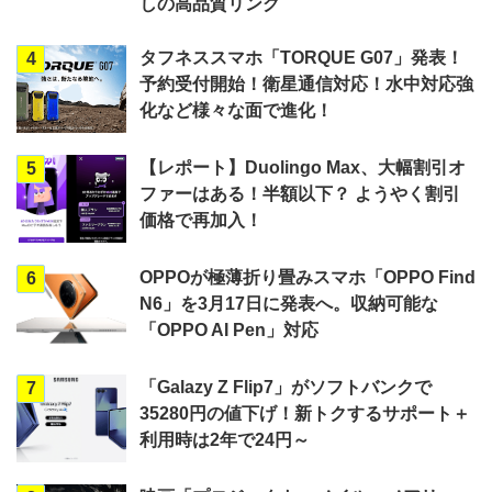
しの高品質リング
タフネススマホ「TORQUE G07」発表！
4
予約受付開始！衛星通信対応！水中対応強
化など様々な面で進化！
【レポート】Duolingo Max、大幅割引オ
5
ファーはある！半額以下？ ようやく割引
価格で再加入！
OPPOが極薄折り畳みスマホ「OPPO Find
6
N6」を3月17日に発表へ。収納可能な
「OPPO AI Pen」対応
「Galazy Z Flip7」がソフトバンクで
7
35280円の値下げ！新トクするサポート＋
利用時は2年で24円～