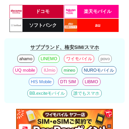
ドコモ
楽天モバイル
ソフトバンク
au
サブブランド、格安SIM/スマホ
ahamo
LINEMO
ワイモバイル
povo
UQ mobile
IIJmio
mineo
NUROモバイル
HIS Mobile
DTI SIM
LIBMO
BB.exciteモバイル
誰でもスマホ