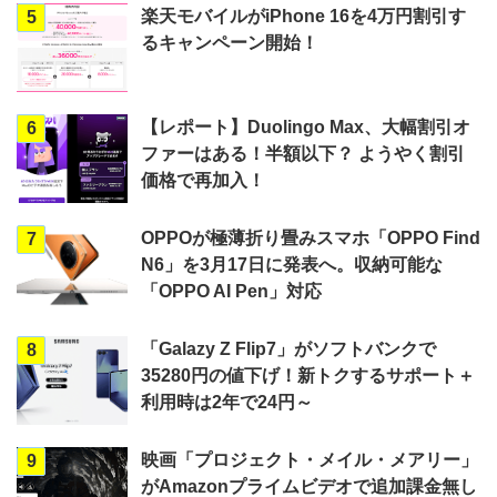
楽天モバイルがiPhone 16を4万円割引す
5
るキャンペーン開始！
【レポート】Duolingo Max、大幅割引オ
6
ファーはある！半額以下？ ようやく割引
価格で再加入！
OPPOが極薄折り畳みスマホ「OPPO Find
7
N6」を3月17日に発表へ。収納可能な
「OPPO AI Pen」対応
「Galazy Z Flip7」がソフトバンクで
8
35280円の値下げ！新トクするサポート＋
利用時は2年で24円～
映画「プロジェクト・メイル・メアリー」
9
がAmazonプライムビデオで追加課金無し