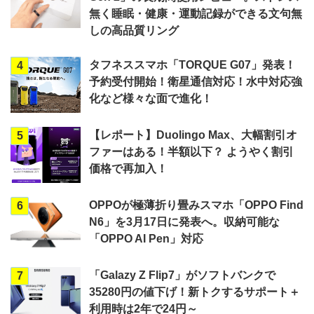
無く睡眠・健康・運動記録ができる文句無
しの高品質リング
タフネススマホ「TORQUE G07」発表！
4
予約受付開始！衛星通信対応！水中対応強
化など様々な面で進化！
【レポート】Duolingo Max、大幅割引オ
5
ファーはある！半額以下？ ようやく割引
価格で再加入！
OPPOが極薄折り畳みスマホ「OPPO Find
6
N6」を3月17日に発表へ。収納可能な
「OPPO AI Pen」対応
「Galazy Z Flip7」がソフトバンクで
7
35280円の値下げ！新トクするサポート＋
利用時は2年で24円～