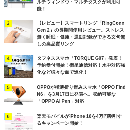
ルチウィンドウ・マルチタスクが利用可
能！
【レビュー】スマートリング「RingConn
3
Gen 2」の長期間使用レビュー。ストレス
無く睡眠・健康・運動記録ができる文句無
しの高品質リング
タフネススマホ「TORQUE G07」発表！
4
予約受付開始！衛星通信対応！水中対応強
化など様々な面で進化！
OPPOが極薄折り畳みスマホ「OPPO Find
5
N6」を3月17日に発表へ。収納可能な
「OPPO AI Pen」対応
楽天モバイルがiPhone 16を4万円割引す
6
るキャンペーン開始！