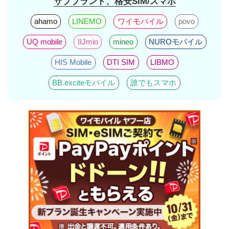
サブブランド、格安SIM/スマホ
ahamo
LINEMO
ワイモバイル
povo
UQ mobile
IIJmio
mineo
NUROモバイル
HIS Mobile
DTI SIM
LIBMO
BB.exciteモバイル
誰でもスマホ