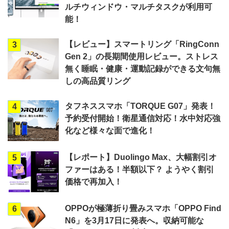
ルチウィンドウ・マルチタスクが利用可
能！
【レビュー】スマートリング「RingConn
3
Gen 2」の長期間使用レビュー。ストレス
無く睡眠・健康・運動記録ができる文句無
しの高品質リング
タフネススマホ「TORQUE G07」発表！
4
予約受付開始！衛星通信対応！水中対応強
化など様々な面で進化！
【レポート】Duolingo Max、大幅割引オ
5
ファーはある！半額以下？ ようやく割引
価格で再加入！
OPPOが極薄折り畳みスマホ「OPPO Find
6
N6」を3月17日に発表へ。収納可能な