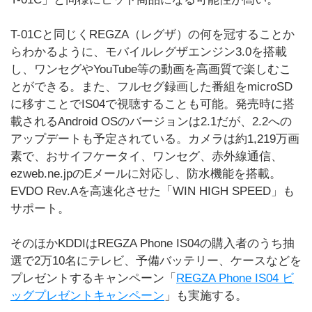
T-01Cと同じくREGZA（レグザ）の何を冠することか
らわかるように、モバイルレグザエンジン3.0を搭載
し、ワンセグやYouTube等の動画を高画質で楽しむこ
とができる。また、フルセグ録画した番組をmicroSD
に移すことでIS04で視聴することも可能。発売時に搭
載されるAndroid OSのバージョンは2.1だが、2.2への
アップデートも予定されている。カメラは約1,219万画
素で、おサイフケータイ、ワンセグ、赤外線通信、
ezweb.ne.jpのEメールに対応し、防水機能を搭載。
EVDO Rev.Aを高速化させた「WIN HIGH SPEED」も
サポート。
そのほかKDDIはREGZA Phone IS04の購入者のうち抽
選で2万10名にテレビ、予備バッテリー、ケースなどを
プレゼントするキャンペーン「
REGZA Phone IS04 ビ
ッグプレゼントキャンペーン
」も実施する。