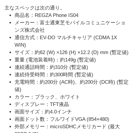
主なスペックは次の通り。
商品名：REGZA Phone IS04
メーカー：富士通東芝モバイルコミュニケーショ
ンズ株式会社
通信方式：EV-DO マルチキャリア (CDMA 1X
WIN)
サイズ：約62 (W) ×126 (H) ×12.2 (D) mm (暫定値)
重量 (電池装着時)：約149g (暫定値)
連続通話時間：約310分 (暫定値)
連続待受時間：約300時間 (暫定値)
充電時間：約200分 (AC時)、約200分 (DC時) (暫定
値)
カラー：ブラック、ホワイト
ディスプレー：TFT液晶
画面サイズ：約4.0インチ
画面ドット数：フルワイドVGA (854×480)
外部メモリー：microSDHCメモリカード (最大