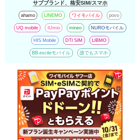
サブブランド、格安SIM/スマホ
ahamo
LINEMO
ワイモバイル
povo
UQ mobile
IIJmio
mineo
NUROモバイル
HIS Mobile
DTI SIM
LIBMO
BB.exciteモバイル
誰でもスマホ