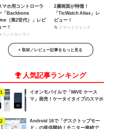
スマホ用コントローラ
2層画面が特徴！
ー「Backbone
「TicWatch Atlas」レ
One（第2世代）」レビ
ビュー！
ュー！
スマートウォッチ
コントローラー
取材／レビュー記事をもっと見る
人気記事ランキング
イオンモバイルで「MIVE ケース
1
マ」発売！ケータイタイプのスマホ
Android 16で「デスクトップモー
2
ド」の提供開始！モニター接続で