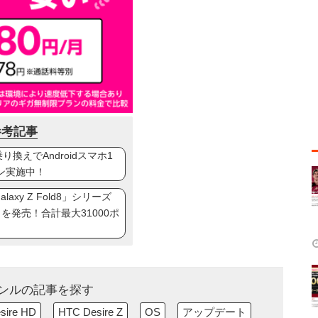
参考記事
換えでAndroidスマホ1
ン実施中！
axy Z Fold8」シリーズ
ip8」を発売！合計最大31000ポ
ンルの記事を探す
sire HD
HTC Desire Z
OS
アップデート