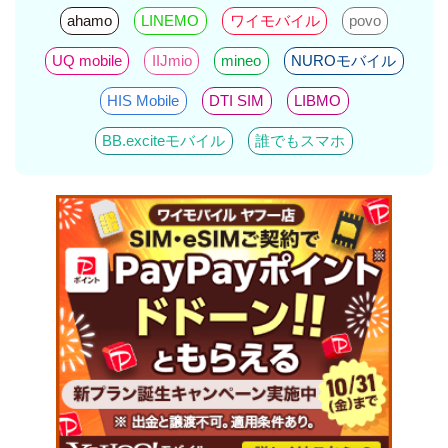
ahamo
LINEMO
ワイモバイル
povo
UQ mobile
IIJmio
mineo
NUROモバイル
HIS Mobile
DTI SIM
LIBMO
BB.exciteモバイル
誰でもスマホ