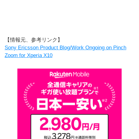
【情報元、参考リンク】
Sony Ericsson Product Blog/Work Ongoing on Pinch
Zoom for Xperia X10