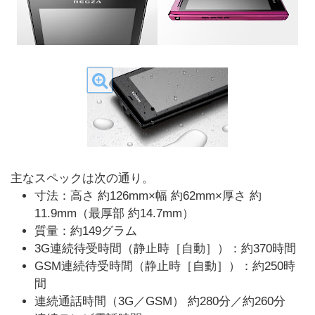
主なスペックは次の通り。
寸法：高さ 約126mm×幅 約62mm×厚さ 約
11.9mm（最厚部 約14.7mm）
質量：約149グラム
3G連続待受時間（静止時［自動］）：約370時間
GSM連続待受時間（静止時［自動］）：約250時
間
連続通話時間（3G／GSM）
約280分／約260分