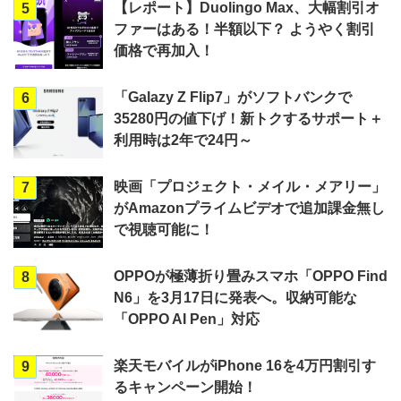
【レポート】Duolingo Max、大幅割引オ
5
ファーはある！半額以下？ ようやく割引
価格で再加入！
「Galazy Z Flip7」がソフトバンクで
6
35280円の値下げ！新トクするサポート＋
利用時は2年で24円～
映画「プロジェクト・メイル・メアリー」
7
がAmazonプライムビデオで追加課金無し
で視聴可能に！
OPPOが極薄折り畳みスマホ「OPPO Find
8
N6」を3月17日に発表へ。収納可能な
「OPPO AI Pen」対応
楽天モバイルがiPhone 16を4万円割引す
9
るキャンペーン開始！