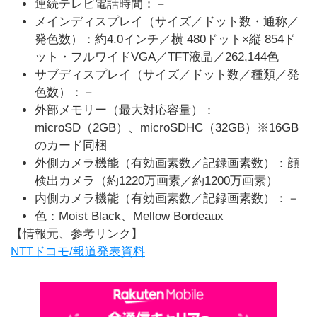
連続テレビ電話時間：－
メインディスプレイ（サイズ／ドット数・通称／
発色数）：約4.0インチ／横 480ドット×縦 854ド
ット・フルワイドVGA／TFT液晶／262,144色
サブディスプレイ（サイズ／ドット数／種類／発
色数）：－
外部メモリー（最大対応容量）：
microSD（2GB）、microSDHC（32GB）※16GB
のカード同梱
外側カメラ機能（有効画素数／記録画素数）：顔
検出カメラ（約1220万画素／約1200万画素）
内側カメラ機能（有効画素数／記録画素数）：－
色：Moist Black、Mellow Bordeaux
【情報元、参考リンク】
NTTドコモ/報道発表資料