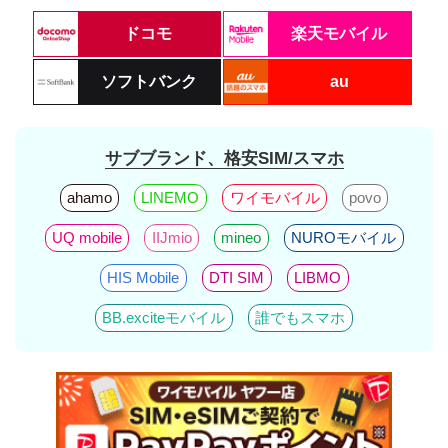
ドコモ
楽天モバイル
ソフトバンク
au
サブブランド、格安SIM/スマホ
ahamo
LINEMO
ワイモバイル
povo
UQ mobile
IIJmio
mineo
NUROモバイル
HIS Mobile
DTI SIM
LIBMO
BB.exciteモバイル
誰でもスマホ