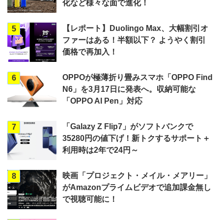
化など様々な面で進化！
【レポート】Duolingo Max、大幅割引オ
5
ファーはある！半額以下？ ようやく割引
価格で再加入！
OPPOが極薄折り畳みスマホ「OPPO Find
6
N6」を3月17日に発表へ。収納可能な
「OPPO AI Pen」対応
「Galazy Z Flip7」がソフトバンクで
7
35280円の値下げ！新トクするサポート＋
利用時は2年で24円～
映画「プロジェクト・メイル・メアリー」
8
がAmazonプライムビデオで追加課金無し
で視聴可能に！