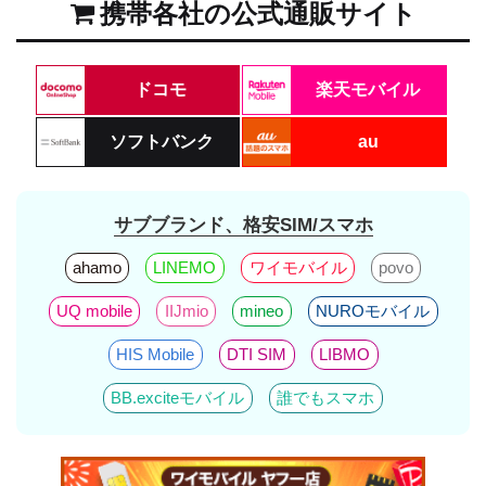
携帯各社の公式通販サイト
ドコモ
楽天モバイル
ソフトバンク
au
サブブランド、格安SIM/スマホ
ahamo
LINEMO
ワイモバイル
povo
UQ mobile
IIJmio
mineo
NUROモバイル
HIS Mobile
DTI SIM
LIBMO
BB.exciteモバイル
誰でもスマホ