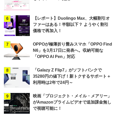
【レポート】Duolingo Max、大幅割引オ
6
ファーはある！半額以下？ ようやく割引
価格で再加入！
OPPOが極薄折り畳みスマホ「OPPO Find
7
N6」を3月17日に発表へ。収納可能な
「OPPO AI Pen」対応
「Galazy Z Flip7」がソフトバンクで
8
35280円の値下げ！新トクするサポート＋
利用時は2年で24円～
映画「プロジェクト・メイル・メアリー」
9
がAmazonプライムビデオで追加課金無し
で視聴可能に！