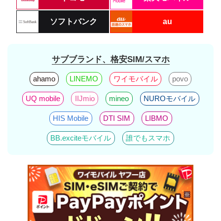
ソフトバンク
au
サブブランド、格安SIM/スマホ
ahamo
LINEMO
ワイモバイル
povo
UQ mobile
IIJmio
mineo
NUROモバイル
HIS Mobile
DTI SIM
LIBMO
BB.exciteモバイル
誰でもスマホ