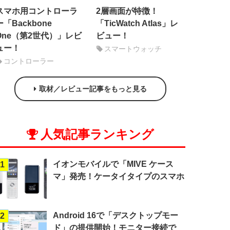
スマホ用コントローラ
2層画面が特徴！
ー「Backbone
「TicWatch Atlas」レ
One（第2世代）」レビ
ビュー！
ュー！
スマートウォッチ
コントローラー
取材／レビュー記事をもっと見る
人気記事ランキング
イオンモバイルで「MIVE ケース
1
マ」発売！ケータイタイプのスマホ
Android 16で「デスクトップモー
2
ド」の提供開始！モニター接続で