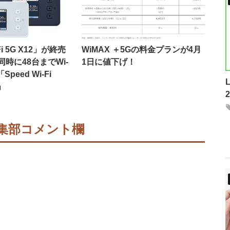
Fi 5G X12」が終売
WiMAX ＋5Gの料金プランが4月
時に48台までWi-
1日に値下げ！
peed Wi-Fi
」
集部コメント欄