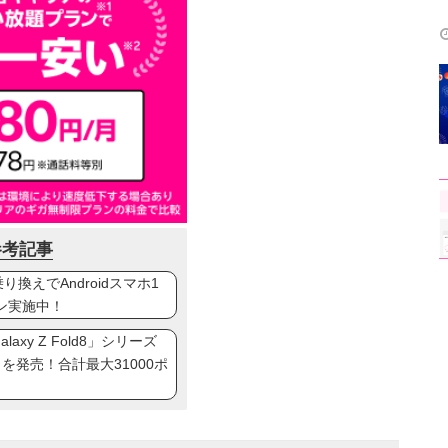
参考記事
換えでAndroidスマホ1
ン実施中！
axy Z Fold8」シリーズ
ip8」を発売！合計最大31000ポ