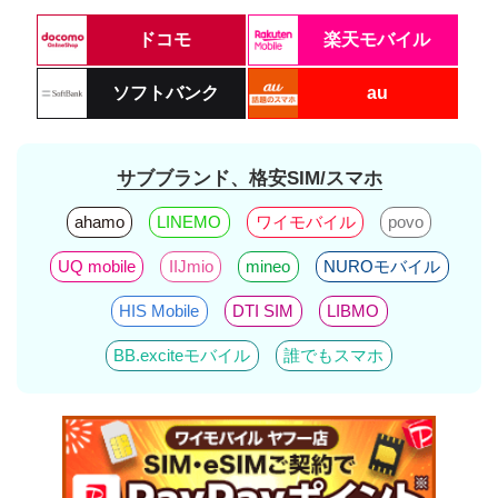
ドコモ
楽天モバイル
ソフトバンク
au
サブブランド、格安SIM/スマホ
ahamo
LINEMO
ワイモバイル
povo
UQ mobile
IIJmio
mineo
NUROモバイル
HIS Mobile
DTI SIM
LIBMO
BB.exciteモバイル
誰でもスマホ