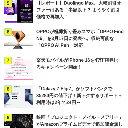
【レポート】Duolingo Max、大幅割引オ
5
ファーはある！半額以下？ ようやく割引
価格で再加入！
OPPOが極薄折り畳みスマホ「OPPO Find
6
N6」を3月17日に発表へ。収納可能な
「OPPO AI Pen」対応
楽天モバイルがiPhone 16を4万円割引す
7
るキャンペーン開始！
「Galazy Z Flip7」がソフトバンクで
8
35280円の値下げ！新トクするサポート＋
利用時は2年で24円～
映画「プロジェクト・メイル・メアリー」
9
がAmazonプライムビデオで追加課金無し