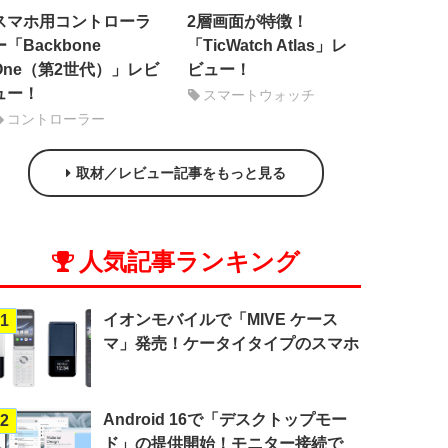
スマホ用コントローラ
2層画面が特徴！
ー「Backbone
「TicWatch Atlas」レ
One（第2世代）」レビ
ビュー！
ュー！
スマートウォッチ
コントローラー
取材／レビュー記事をもっと見る
人気記事ランキング
イオンモバイルで「MIVE ケース
1
マ」発売！ケータイタイプのスマホ
Android 16で「デスクトップモー
2
ド」の提供開始！モニター接続で