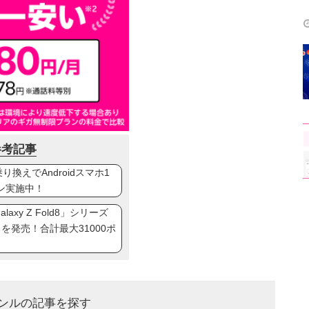
参考記事
換えでAndroidスマホ1
ン実施中！
axy Z Fold8」シリーズ
ip8」を発売！合計最大31000ポ
ンルの記事を探す