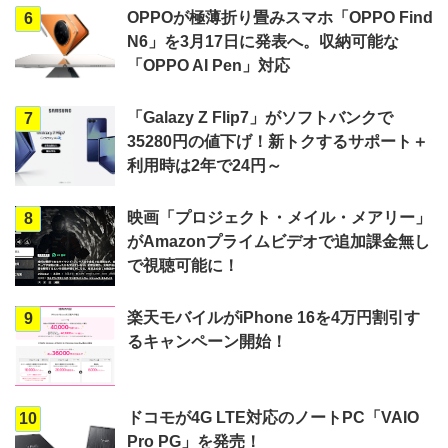
OPPOが極薄折り畳みスマホ「OPPO Find
6
N6」を3月17日に発表へ。収納可能な
「OPPO AI Pen」対応
「Galazy Z Flip7」がソフトバンクで
7
35280円の値下げ！新トクするサポート＋
利用時は2年で24円～
映画「プロジェクト・メイル・メアリー」
8
がAmazonプライムビデオで追加課金無し
で視聴可能に！
楽天モバイルがiPhone 16を4万円割引す
9
るキャンペーン開始！
ドコモが4G LTE対応のノートPC「VAIO
10
Pro PG」を発売！