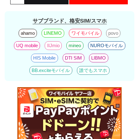
サブブランド、格安SIM/スマホ
ahamo
LINEMO
ワイモバイル
povo
UQ mobile
IIJmio
mineo
NUROモバイル
HIS Mobile
DTI SIM
LIBMO
BB.exciteモバイル
誰でもスマホ