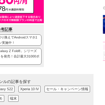
参考記事
換えでAndroidスマホ1
ン実施中！
axy Z Fold8」シリーズ
ip8」を発売！合計最大31000ポ
ンルの記事を探す
laxy S22
Xperia 10 IV
セール・キャンペーン情報
モ
端末