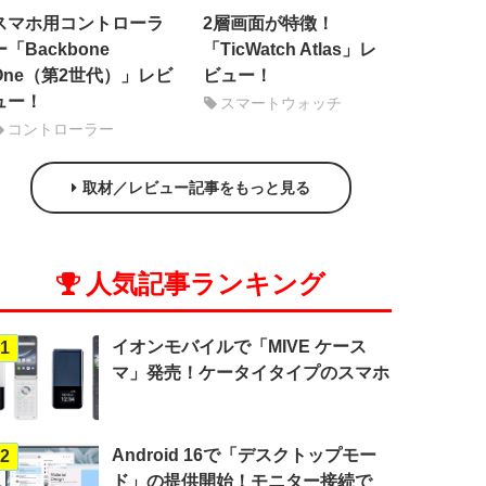
スマホ用コントローラ
2層画面が特徴！
ー「Backbone
「TicWatch Atlas」レ
One（第2世代）」レビ
ビュー！
ュー！
スマートウォッチ
コントローラー
取材／レビュー記事をもっと見る
人気記事ランキング
イオンモバイルで「MIVE ケース
1
マ」発売！ケータイタイプのスマホ
Android 16で「デスクトップモー
2
ド」の提供開始！モニター接続で