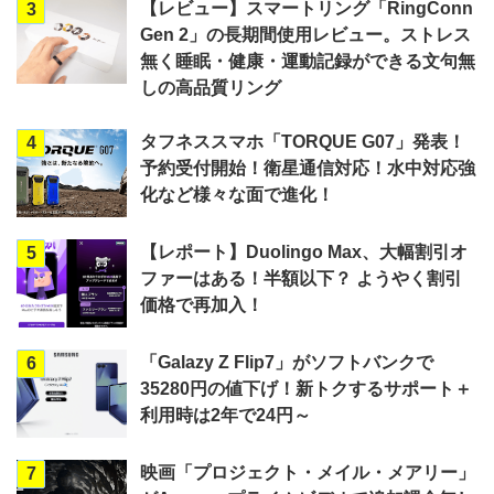
【レビュー】スマートリング「RingConn
3
Gen 2」の長期間使用レビュー。ストレス
無く睡眠・健康・運動記録ができる文句無
しの高品質リング
タフネススマホ「TORQUE G07」発表！
4
予約受付開始！衛星通信対応！水中対応強
化など様々な面で進化！
【レポート】Duolingo Max、大幅割引オ
5
ファーはある！半額以下？ ようやく割引
価格で再加入！
「Galazy Z Flip7」がソフトバンクで
6
35280円の値下げ！新トクするサポート＋
利用時は2年で24円～
映画「プロジェクト・メイル・メアリー」
7