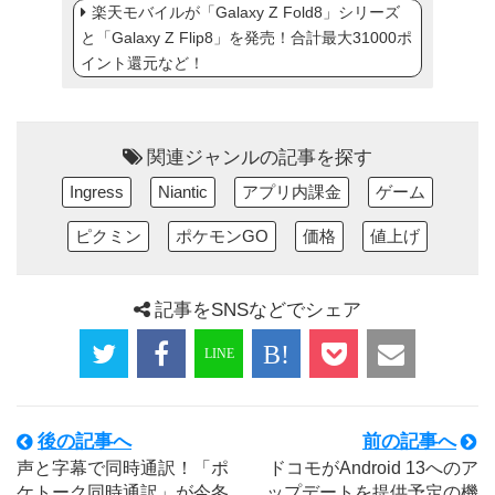
楽天モバイルが「Galaxy Z Fold8」シリーズ
と「Galaxy Z Flip8」を発売！合計最大31000ポ
イント還元など！
関連ジャンルの記事を探す
Ingress
Niantic
アプリ内課金
ゲーム
ピクミン
ポケモンGO
価格
値上げ
記事をSNSなどでシェア
後の記事へ
前の記事へ
声と字幕で同時通訳！「ポ
ドコモがAndroid 13へのア
ケトーク同時通訳」が今冬
ップデートを提供予定の機