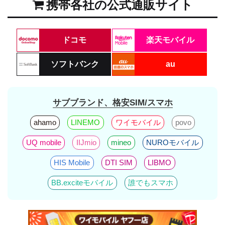
携帯各社の公式通販サイト
ドコモ
楽天モバイル
ソフトバンク
au
サブブランド、格安SIM/スマホ
ahamo
LINEMO
ワイモバイル
povo
UQ mobile
IIJmio
mineo
NUROモバイル
HIS Mobile
DTI SIM
LIBMO
BB.exciteモバイル
誰でもスマホ