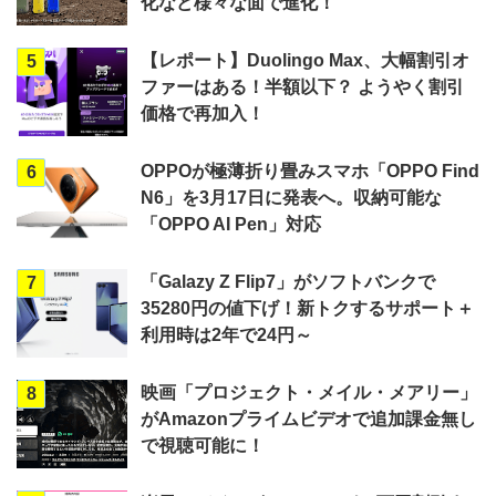
化など様々な面で進化！
【レポート】Duolingo Max、大幅割引オ
5
ファーはある！半額以下？ ようやく割引
価格で再加入！
OPPOが極薄折り畳みスマホ「OPPO Find
6
N6」を3月17日に発表へ。収納可能な
「OPPO AI Pen」対応
「Galazy Z Flip7」がソフトバンクで
7
35280円の値下げ！新トクするサポート＋
利用時は2年で24円～
映画「プロジェクト・メイル・メアリー」
8
がAmazonプライムビデオで追加課金無し
で視聴可能に！