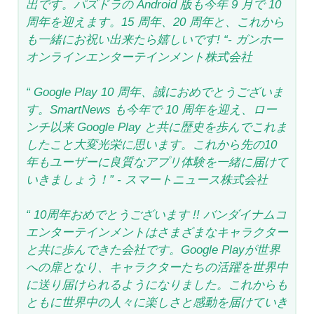
出です。パズドラの Android 版も今年 9 月で 10
周年を迎えます。15 周年、20 周年と、これから
も一緒にお祝い出来たら嬉しいです! “- ガンホー
オンラインエンターテインメント株式会社
“ Google Play 10 周年、誠におめでとうございま
す。SmartNews も今年で 10 周年を迎え、ロー
ンチ以来 Google Play と共に歴史を歩んでこれま
したこと大変光栄に思います。これから先の10
年もユーザーに良質なアプリ体験を一緒に届けて
いきましょう！” - スマートニュース株式会社
“ 10周年おめでとうございます !! バンダイナムコ
エンターテインメントはさまざまなキャラクター
と共に歩んできた会社です。Google Playが世界
への扉となり、キャラクターたちの活躍を世界中
に送り届けられるようになりました。これからも
ともに世界中の人々に楽しさと感動を届けていき