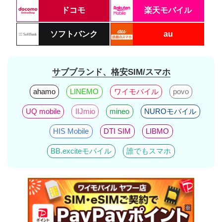
ドコモ
楽天モバイル
ソフトバンク
au
サブブランド、格安SIM/スマホ
ahamo
LINEMO
ワイモバイル
povo
UQ mobile
IIJmio
mineo
NUROモバイル
HIS Mobile
DTI SIM
LIBMO
BB.exciteモバイル
誰でもスマホ