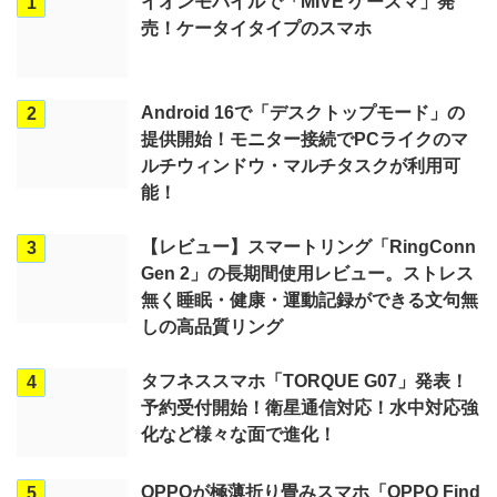
イオンモバイルで「MIVE ケースマ」発
1
売！ケータイタイプのスマホ
Android 16で「デスクトップモード」の
2
提供開始！モニター接続でPCライクのマ
ルチウィンドウ・マルチタスクが利用可
能！
【レビュー】スマートリング「RingConn
3
Gen 2」の長期間使用レビュー。ストレス
無く睡眠・健康・運動記録ができる文句無
しの高品質リング
タフネススマホ「TORQUE G07」発表！
4
予約受付開始！衛星通信対応！水中対応強
化など様々な面で進化！
OPPOが極薄折り畳みスマホ「OPPO Find
5