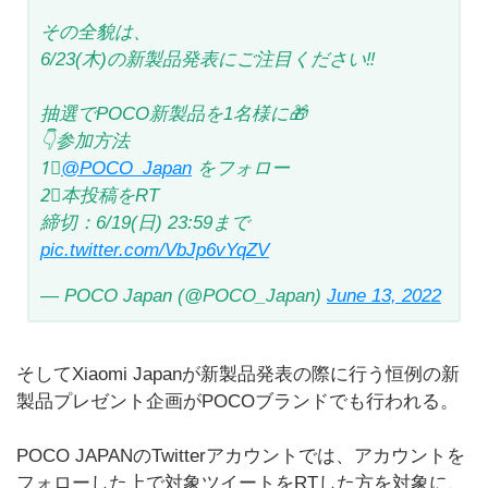
その全貌は、
6/23(木)の新製品発表にご注目ください‼️
抽選でPOCO新製品を1名様に🎁
👇参加方法
1⃣
@POCO_Japan
をフォロー
2⃣本投稿をRT
締切：6/19(日) 23:59まで
pic.twitter.com/VbJp6vYqZV
— POCO Japan (@POCO_Japan)
June 13, 2022
そしてXiaomi Japanが新製品発表の際に行う恒例の新
製品プレゼント企画がPOCOブランドでも行われる。
POCO JAPANのTwitterアカウントでは、アカウントを
フォローした上で対象ツイートをRTした方を対象に、