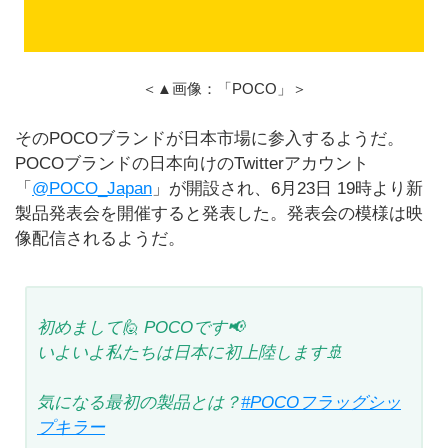
＜▲画像：「POCO」＞
そのPOCOブランドが日本市場に参入するようだ。
POCOブランドの日本向けのTwitterアカウント
「
@POCO_Japan
」が開設され、6月23日 19時より新
製品発表会を開催すると発表した。発表会の模様は映
像配信されるようだ。
初めまして🙋 POCOです📢
いよいよ私たちは日本に初上陸します🚢
気になる最初の製品とは？
#POCOフラッグシッ
プキラー