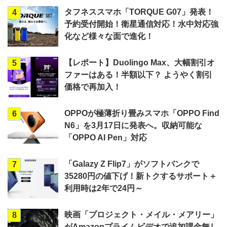
タフネススマホ「TORQUE G07」発表！
4
予約受付開始！衛星通信対応！水中対応強
化など様々な面で進化！
【レポート】Duolingo Max、大幅割引オ
5
ファーはある！半額以下？ ようやく割引
価格で再加入！
OPPOが極薄折り畳みスマホ「OPPO Find
6
N6」を3月17日に発表へ。収納可能な
「OPPO AI Pen」対応
「Galazy Z Flip7」がソフトバンクで
7
35280円の値下げ！新トクするサポート＋
利用時は2年で24円～
映画「プロジェクト・メイル・メアリー」
8
がAmazonプライムビデオで追加課金無し