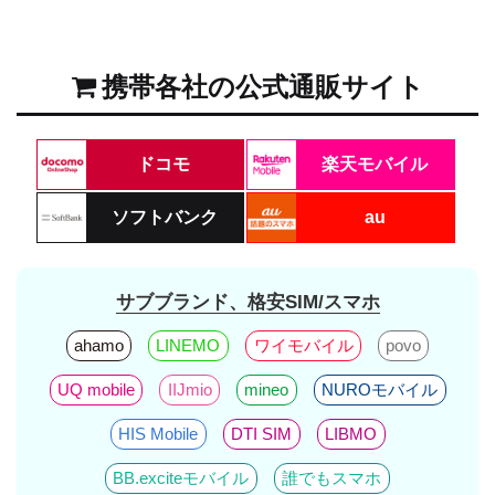
携帯各社の公式通販サイト
ドコモ
楽天モバイル
ソフトバンク
au
サブブランド、格安SIM/スマホ
ahamo
LINEMO
ワイモバイル
povo
UQ mobile
IIJmio
mineo
NUROモバイル
HIS Mobile
DTI SIM
LIBMO
BB.exciteモバイル
誰でもスマホ