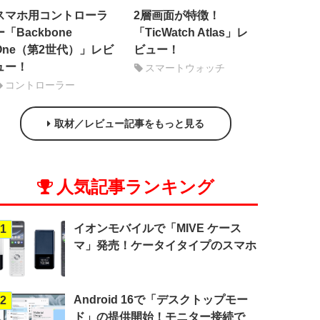
スマホ用コントローラ
2層画面が特徴！
ー「Backbone
「TicWatch Atlas」レ
One（第2世代）」レビ
ビュー！
ュー！
スマートウォッチ
コントローラー
取材／レビュー記事をもっと見る
人気記事ランキング
イオンモバイルで「MIVE ケース
1
マ」発売！ケータイタイプのスマホ
Android 16で「デスクトップモー
2
ド」の提供開始！モニター接続で