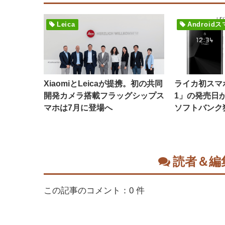
Leica
Androi
XiaomiとLeicaが提携。初の共同
ライカ初スマホ「
開発カメラ搭載フラッグシップス
1」の発売日が
マホは7月に登場へ
ソフトバンク
読者＆編
この記事のコメント：0 件