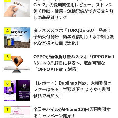
Gen 2」の長期間使用レビュー。ストレス
無く睡眠・健康・運動記録ができる文句無
しの高品質リング
タフネススマホ「TORQUE G07」発表！
4
予約受付開始！衛星通信対応！水中対応強
化など様々な面で進化！
OPPOが極薄折り畳みスマホ「OPPO Find
5
N6」を3月17日に発表へ。収納可能な
「OPPO AI Pen」対応
【レポート】Duolingo Max、大幅割引オ
6
ファーはある！半額以下？ ようやく割引
価格で再加入！
楽天モバイルがiPhone 16を4万円割引す
7
るキャンペーン開始！