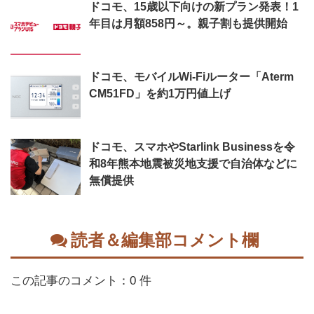
ドコモ、15歳以下向けの新プラン発表！1
年目は月額858円～。親子割も提供開始
ドコモ、モバイルWi-Fiルーター「Aterm
CM51FD」を約1万円値上げ
ドコモ、スマホやStarlink Businessを令
和8年熊本地震被災地支援で自治体などに
無償提供
読者＆編集部コメント欄
この記事のコメント：0 件