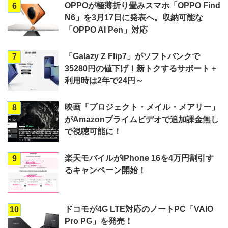
OPPOが極薄折り畳みスマホ「OPPO Find
6
N6」を3月17日に発表へ。収納可能な
「OPPO AI Pen」対応
「Galazy Z Flip7」がソフトバンクで
7
35280円の値下げ！新トクするサポート＋
利用時は2年で24円～
映画「プロジェクト・メイル・メアリー」
8
がAmazonプライムビデオで追加課金無し
で視聴可能に！
楽天モバイルがiPhone 16を4万円割引す
9
るキャンペーン開始！
ドコモが4G LTE対応のノートPC「VAIO
10
Pro PG」を発売！