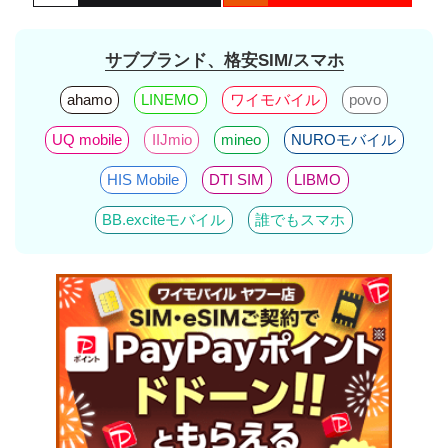
サブブランド、格安SIM/スマホ
ahamo
LINEMO
ワイモバイル
povo
UQ mobile
IIJmio
mineo
NUROモバイル
HIS Mobile
DTI SIM
LIBMO
BB.exciteモバイル
誰でもスマホ