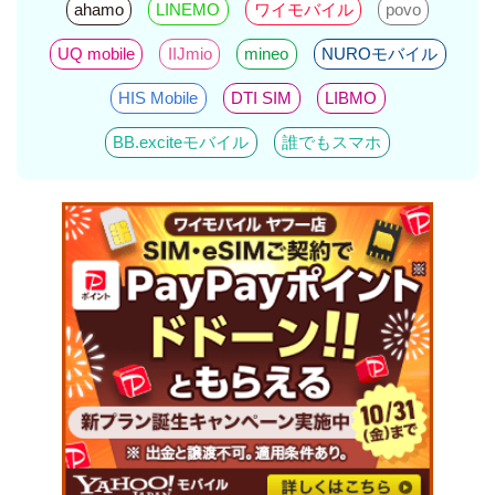
ahamo
LINEMO
ワイモバイル
povo
UQ mobile
IIJmio
mineo
NUROモバイル
HIS Mobile
DTI SIM
LIBMO
BB.exciteモバイル
誰でもスマホ