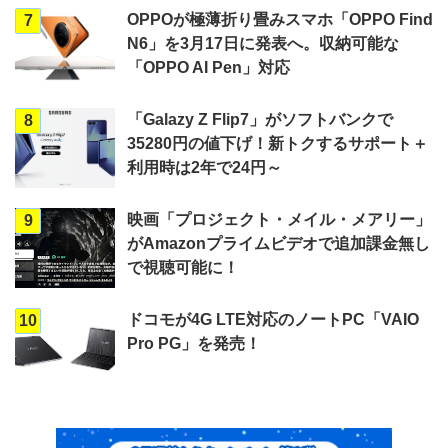
OPPOが極薄折り畳みスマホ「OPPO Find
7
N6」を3月17日に発表へ。収納可能な
「OPPO AI Pen」対応
「Galazy Z Flip7」がソフトバンクで
8
35280円の値下げ！新トクするサポート＋
利用時は2年で24円～
映画「プロジェクト・メイル・メアリー」
9
がAmazonプライムビデオで追加課金無し
で視聴可能に！
ドコモが4G LTE対応のノートPC「VAIO
10
Pro PG」を発売！