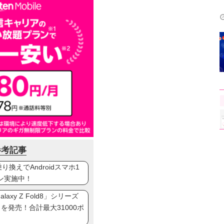
参考記事
換えでAndroidスマホ1
ン実施中！
axy Z Fold8」シリーズ
ip8」を発売！合計最大31000ポ