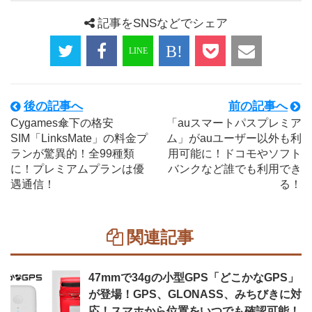
記事をSNSなどでシェア
後の記事へ
前の記事へ
Cygames傘下の格安
「auスマートパスプレミア
SIM「LinksMate」の料金プ
ム」がauユーザー以外も利
ランが驚異的！全99種類
用可能に！ドコモやソフト
に！プレミアムプランは優
バンクなど誰でも利用でき
遇通信！
る！
関連記事
47mmで34gの小型GPS「どこかなGPS」
が登場！GPS、GLONASS、みちびきに対
応！スマホから位置をいつでも確認可能！