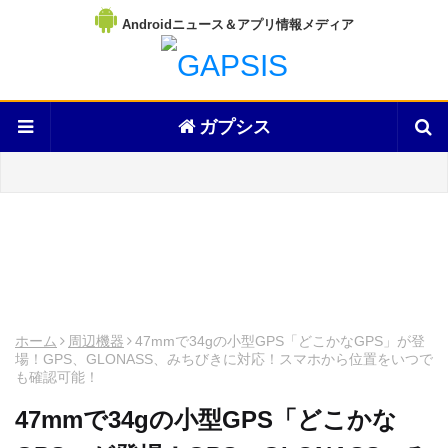
Androidニュース＆アプリ情報メディア
ガプシス
ホーム
周辺機器
47mmで34gの小型GPS「どこかなGPS」が登
場！GPS、GLONASS、みちびきに対応！スマホから位置をいつで
も確認可能！
47mmで34gの小型GPS「どこかな