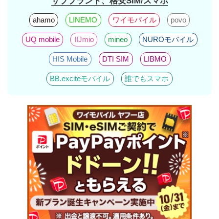
サブブランド、格安SIM/スマホ
ahamo
LINEMO
ワイモバイル
povo
UQ mobile
IIJmio
mineo
NUROモバイル
HIS Mobile
DTI SIM
LIBMO
BB.exciteモバイル
誰でもスマホ