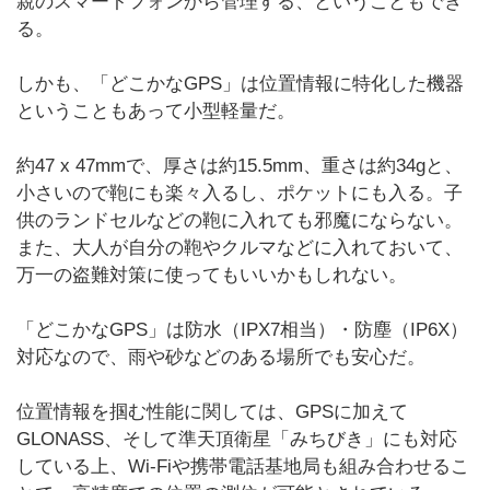
親のスマートフォンから管理する、ということもでき
る。
しかも、「どこかなGPS」は位置情報に特化した機器
ということもあって小型軽量だ。
約47 x 47mmで、厚さは約15.5mm、重さは約34gと、
小さいので鞄にも楽々入るし、ポケットにも入る。子
供のランドセルなどの鞄に入れても邪魔にならない。
また、大人が自分の鞄やクルマなどに入れておいて、
万一の盗難対策に使ってもいいかもしれない。
「どこかなGPS」は防水（IPX7相当）・防塵（IP6X）
対応なので、雨や砂などのある場所でも安心だ。
位置情報を掴む性能に関しては、GPSに加えて
GLONASS、そして準天頂衛星「みちびき」にも対応
している上、Wi-Fiや携帯電話基地局も組み合わせるこ