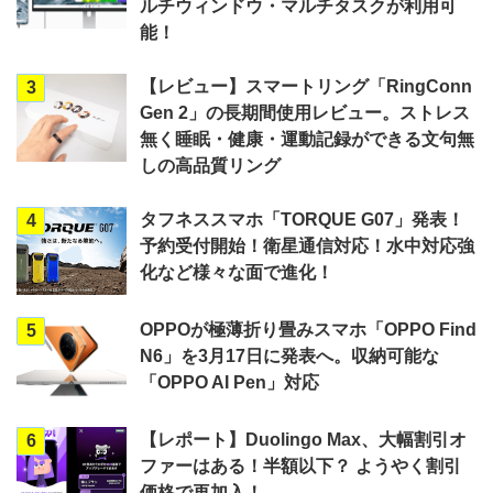
ルチウィンドウ・マルチタスクが利用可
能！
【レビュー】スマートリング「RingConn
3
Gen 2」の長期間使用レビュー。ストレス
無く睡眠・健康・運動記録ができる文句無
しの高品質リング
タフネススマホ「TORQUE G07」発表！
4
予約受付開始！衛星通信対応！水中対応強
化など様々な面で進化！
OPPOが極薄折り畳みスマホ「OPPO Find
5
N6」を3月17日に発表へ。収納可能な
「OPPO AI Pen」対応
【レポート】Duolingo Max、大幅割引オ
6
ファーはある！半額以下？ ようやく割引
価格で再加入！