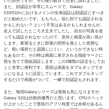
いた部分ですが、その後の数日で完全に慣れました。
また、顔認証が非常にスムースで、Galaxy
S10/S10+におけるメインの生体認証は顔認証にすべき
だと勧めたいです。もちろん、似た顔でも認証される
かもしれない？ という不安はあるかもしれませんが、
友人で試したところ大丈夫でしたし、自分の写真を使
っても認証されなかったので、意外と精度が高い気が
します。夜寝るときに部屋の照明を落とした状態な
ど、暗い場所だと認識しにくい、というかできない時
もあるので、その時は画面に表示される指紋マークに
指を当てて指紋認証します。この2種類の設定をしてお
くと非常に便利です。普段は画面をダブルタップでオ
ンになるように設定しています。これでダブルタップ
するだけで画面がついて、一瞬で顔認証もされます。
また、毎回Galaxyシリーズは発熱も気になりますが、
Galaxy S10は比較的優秀だと思います。CPUスペック
が上がったことで普段のアプリ程度では余裕があるん