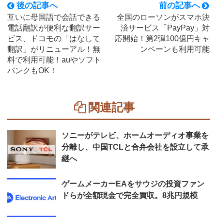
後の記事へ
前の記事へ
互いに母国語で会話できる
全国のローソンがスマホ決
電話翻訳が便利な翻訳サー
済サービス「PayPay」対
ビス、ドコモの「はなして
応開始！第2弾100億円キャ
翻訳」がリニューアル！無
ンペーンも利用可能
料で利用可能！auやソフト
バンクもOK！
関連記事
ソニーがテレビ、ホームオーディオ事業を
分離し、中国TCLと合弁会社を設立して承
継へ
ゲームメーカーEAをサウジの投資ファン
ドらが全額現金で完全買収。8兆円規模