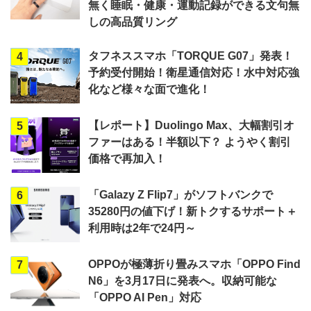
無く睡眠・健康・運動記録ができる文句無
しの高品質リング
タフネススマホ「TORQUE G07」発表！
4
予約受付開始！衛星通信対応！水中対応強
化など様々な面で進化！
【レポート】Duolingo Max、大幅割引オ
5
ファーはある！半額以下？ ようやく割引
価格で再加入！
「Galazy Z Flip7」がソフトバンクで
6
35280円の値下げ！新トクするサポート＋
利用時は2年で24円～
OPPOが極薄折り畳みスマホ「OPPO Find
7
N6」を3月17日に発表へ。収納可能な
「OPPO AI Pen」対応