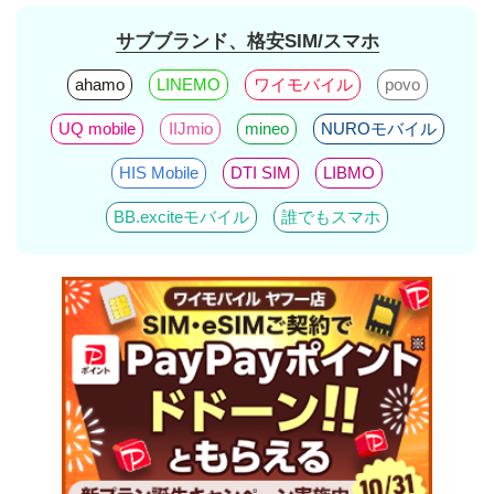
サブブランド、格安SIM/スマホ
ahamo
LINEMO
ワイモバイル
povo
UQ mobile
IIJmio
mineo
NUROモバイル
HIS Mobile
DTI SIM
LIBMO
BB.exciteモバイル
誰でもスマホ