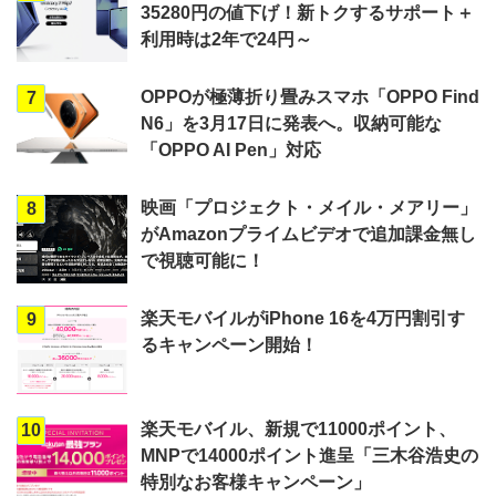
35280円の値下げ！新トクするサポート＋
利用時は2年で24円～
OPPOが極薄折り畳みスマホ「OPPO Find
7
N6」を3月17日に発表へ。収納可能な
「OPPO AI Pen」対応
映画「プロジェクト・メイル・メアリー」
8
がAmazonプライムビデオで追加課金無し
で視聴可能に！
楽天モバイルがiPhone 16を4万円割引す
9
るキャンペーン開始！
楽天モバイル、新規で11000ポイント、
10
MNPで14000ポイント進呈「三木谷浩史の
特別なお客様キャンペーン」