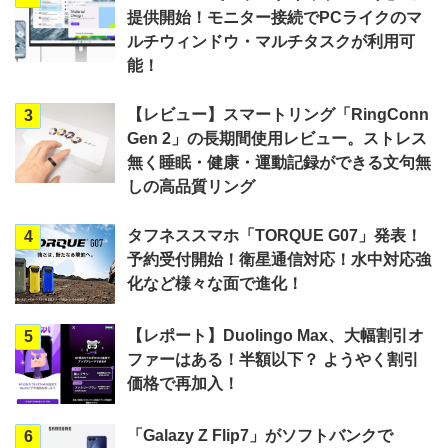
提供開始！モニター接続でPCライクのマ
ルチウィンドウ・マルチタスクが利用可
能！
【レビュー】スマートリング「RingConn
3
Gen 2」の長期間使用レビュー。ストレス
無く睡眠・健康・運動記録ができる文句無
しの高品質リング
タフネススマホ「TORQUE G07」発表！
4
予約受付開始！衛星通信対応！水中対応強
化など様々な面で進化！
【レポート】Duolingo Max、大幅割引オ
5
ファーはある！半額以下？ ようやく割引
価格で再加入！
「Galazy Z Flip7」がソフトバンクで
6