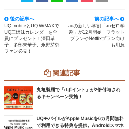
後の記事へ
前の記事へ
UQ mobileとUQ WiMAXで
auの新しい学割「auゼロ学
UQ三姉妹カレンダーを全
割」が12月開始！フラット
員にプレゼント！深田恭
プランやNetflixプラン向け
子、多部未華子、永野芽郁
も用意
ファン必見！
関連記事
丸亀製麺で「dポイント」が2倍付与され
るキャンペーン実施！
UQモバイルがApple Musicを6カ月間無料
で利用できる特典を提供。Androidスマホ