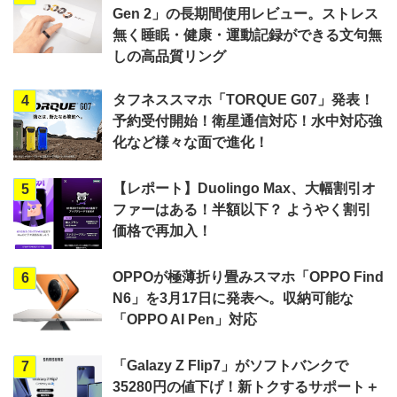
Gen 2」の長期間使用レビュー。ストレス
無く睡眠・健康・運動記録ができる文句無
しの高品質リング
タフネススマホ「TORQUE G07」発表！
4
予約受付開始！衛星通信対応！水中対応強
化など様々な面で進化！
【レポート】Duolingo Max、大幅割引オ
5
ファーはある！半額以下？ ようやく割引
価格で再加入！
OPPOが極薄折り畳みスマホ「OPPO Find
6
N6」を3月17日に発表へ。収納可能な
「OPPO AI Pen」対応
「Galazy Z Flip7」がソフトバンクで
7
35280円の値下げ！新トクするサポート＋