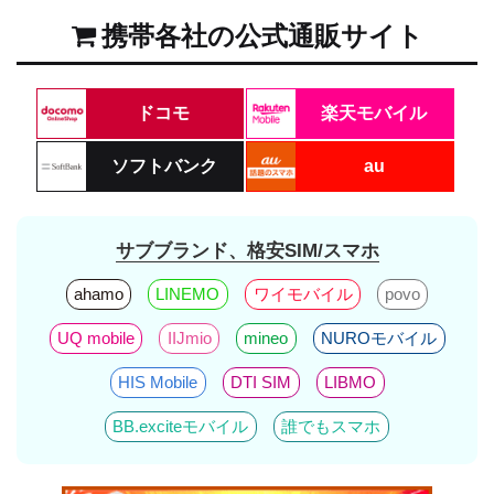
携帯各社の公式通販サイト
ドコモ
楽天モバイル
ソフトバンク
au
サブブランド、格安SIM/スマホ
ahamo
LINEMO
ワイモバイル
povo
UQ mobile
IIJmio
mineo
NUROモバイル
HIS Mobile
DTI SIM
LIBMO
BB.exciteモバイル
誰でもスマホ