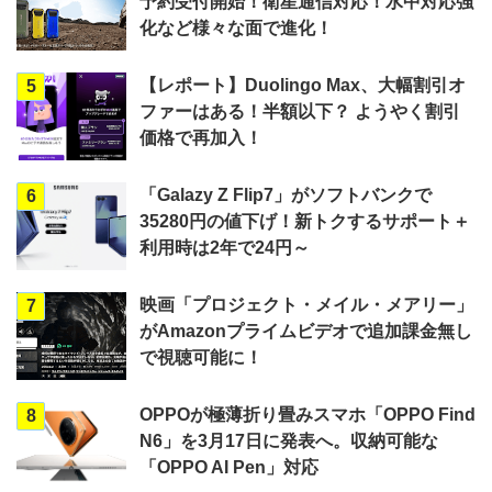
予約受付開始！衛星通信対応！水中対応強
化など様々な面で進化！
【レポート】Duolingo Max、大幅割引オ
5
ファーはある！半額以下？ ようやく割引
価格で再加入！
「Galazy Z Flip7」がソフトバンクで
6
35280円の値下げ！新トクするサポート＋
利用時は2年で24円～
映画「プロジェクト・メイル・メアリー」
7
がAmazonプライムビデオで追加課金無し
で視聴可能に！
OPPOが極薄折り畳みスマホ「OPPO Find
8
N6」を3月17日に発表へ。収納可能な
「OPPO AI Pen」対応