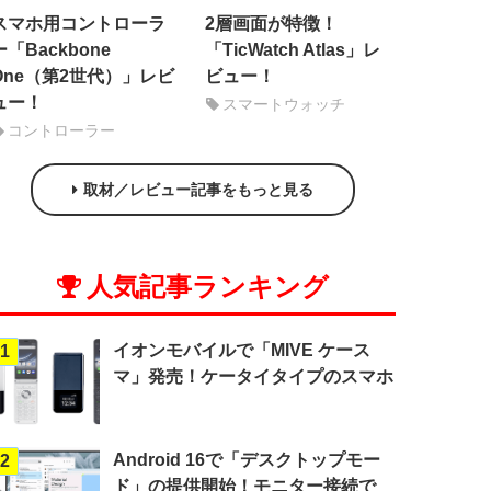
スマホ用コントローラ
2層画面が特徴！
ー「Backbone
「TicWatch Atlas」レ
One（第2世代）」レビ
ビュー！
ュー！
スマートウォッチ
コントローラー
取材／レビュー記事をもっと見る
人気記事ランキング
イオンモバイルで「MIVE ケース
1
マ」発売！ケータイタイプのスマホ
Android 16で「デスクトップモー
2
ド」の提供開始！モニター接続で