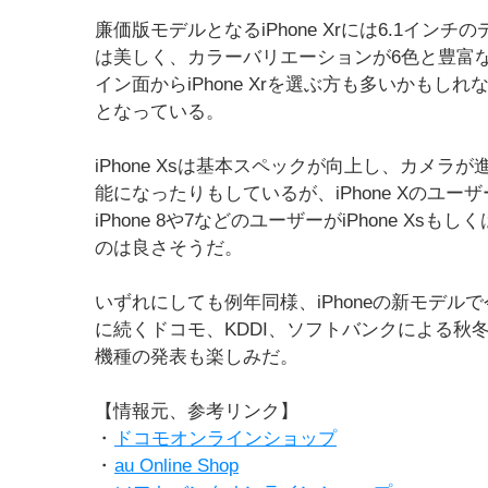
廉価版モデルとなるiPhone Xrには6.1イ
は美しく、カラーバリエーションが6色と豊富
イン面からiPhone Xrを選ぶ方も多いかも
となっている。
iPhone Xsは基本スペックが向上し、カメ
能になったりもしているが、iPhone Xのユ
iPhone 8や7などのユーザーがiPhone Xsもしくは
のは良さそうだ。
いずれにしても例年同様、iPhoneの新モデ
に続くドコモ、KDDI、ソフトバンクによる秋冬モ
機種の発表も楽しみだ。
【情報元、参考リンク】
・
ドコモオンラインショップ
・
au Online Shop