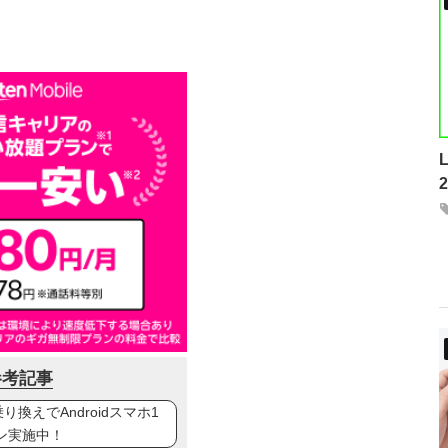
参考記事
換えでAndroidスマホ1
ン実施中！