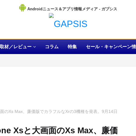
Androidニュース＆アプリ情報メディア
取材／レビュー
コラム
特集
セール・キャンペーン情
Xsと大画面のXs Max、廉価版でカラフルなXrの3機種を発表。9月14日
hone Xsと大画面のXs Max、廉価