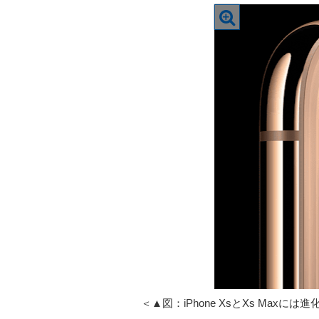
＜▲図：iPhone XsとXs Ma