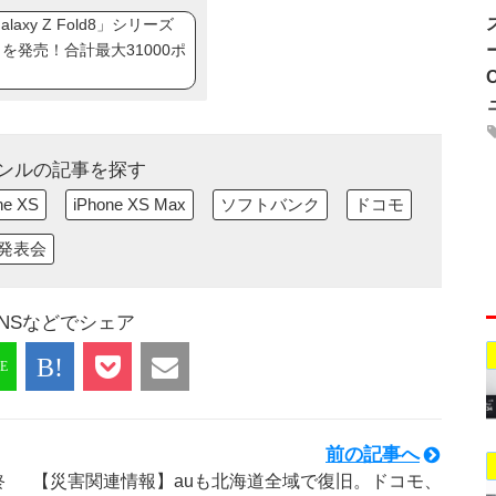
axy Z Fold8」シリーズ
ip8」を発売！合計最大31000ポ
ンルの記事を探す
ne XS
iPhone XS Max
ソフトバンク
ドコモ
発表会
NSなどでシェア
前の記事へ
終
【災害関連情報】auも北海道全域で復旧。ドコモ、