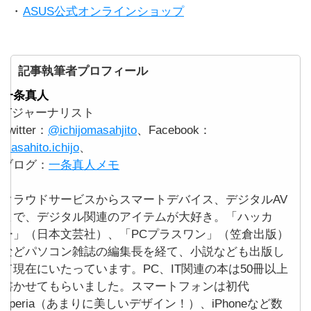
・
ASUS公式オンラインショップ
記事執筆者プロフィール
一条真人
ITジャーナリスト
Twitter：
@ichijomasahjito
、Facebook：
masahito.ichijo
、
ブログ：
一条真人メモ
クラウドサービスからスマートデバイス、デジタルAV
まで、デジタル関連のアイテムが大好き。「ハッカ
ー」（日本文芸社）、「PCプラスワン」（笠倉出版）
などパソコン雑誌の編集長を経て、小説なども出版し
て現在にいたっています。PC、IT関連の本は50冊以上
書かせてもらいました。スマートフォンは初代
Xperia（あまりに美しいデザイン！）、iPhoneなど数