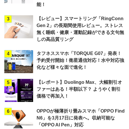
能！
【レビュー】スマートリング「RingConn
3
Gen 2」の長期間使用レビュー。ストレス
無く睡眠・健康・運動記録ができる文句無
しの高品質リング
タフネススマホ「TORQUE G07」発表！
4
予約受付開始！衛星通信対応！水中対応強
化など様々な面で進化！
【レポート】Duolingo Max、大幅割引オ
5
ファーはある！半額以下？ ようやく割引
価格で再加入！
OPPOが極薄折り畳みスマホ「OPPO Find
6
N6」を3月17日に発表へ。収納可能な
「OPPO AI Pen」対応