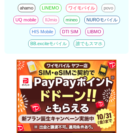
ahamo
LINEMO
ワイモバイル
povo
UQ mobile
IIJmio
mineo
NUROモバイル
HIS Mobile
DTI SIM
LIBMO
BB.exciteモバイル
誰でもスマホ