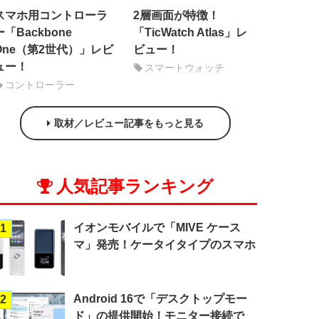
スマホ用コントローラ
2層画面が特徴！
ー「Backbone
「TicWatch Atlas」レ
One（第2世代）」レビ
ビュー！
ュー！
スマートウォッチ
コントローラー
取材／レビュー記事をもっと見る
人気記事ランキング
イオンモバイルで「MIVE ケース
1
マ」発売！ケータイタイプのスマホ
Android 16で「デスクトップモー
2
ド」の提供開始！モニター接続で