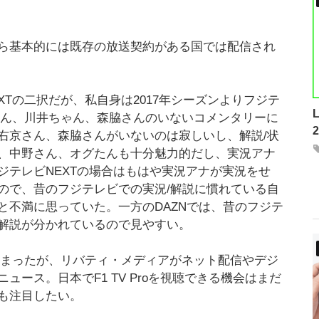
ら基本的には既存の放送契約がある国では配信され
XTの二択だが、私自身は2017年シーズンよりフジテ
京さん、川井ちゃん、森脇さんのいないコメンタリーに
右京さん、森脇さんがいないのは寂しいし、解説/状
、中野さん、オグたんも十分魅力的だし、実況アナ
ジテレビNEXTの場合はもはや実況アナが実況をせ
ので、昔のフジテレビでの実況/解説に慣れている自
と不満に思っていた。一方のDAZNでは、昔のフジテ
解説が分かれているので見やすい。
てしまったが、リバティ・メディアがネット配信やデジ
ース。日本でF1 TV Proを視聴できる機会はまだ
も注目したい。