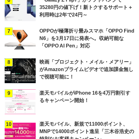
6
35280円の値下げ！新トクするサポート＋
利用時は2年で24円～
OPPOが極薄折り畳みスマホ「OPPO Find
7
N6」を3月17日に発表へ。収納可能な
「OPPO AI Pen」対応
映画「プロジェクト・メイル・メアリー」
8
がAmazonプライムビデオで追加課金無し
で視聴可能に！
楽天モバイルがiPhone 16を4万円割引す
9
るキャンペーン開始！
楽天モバイル、新規で11000ポイント、
10
MNPで14000ポイント進呈「三木谷浩史の
特別なお客様キャンペーン」