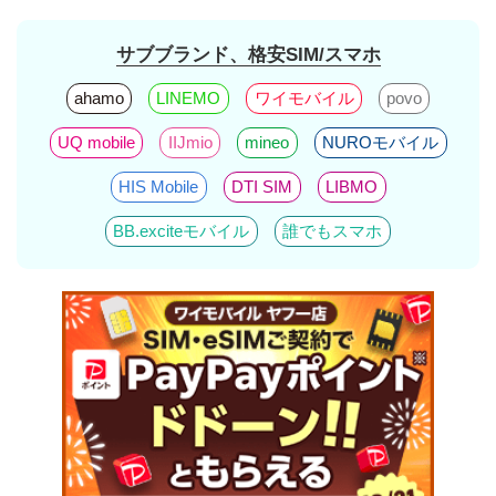
サブブランド、格安SIM/スマホ
ahamo
LINEMO
ワイモバイル
povo
UQ mobile
IIJmio
mineo
NUROモバイル
HIS Mobile
DTI SIM
LIBMO
BB.exciteモバイル
誰でもスマホ