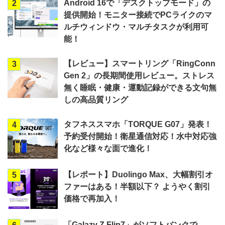
Android 16で「デスクトップモード」の
2
提供開始！モニター接続でPCライクのマ
ルチウィンドウ・マルチタスクが利用可
能！
【レビュー】スマートリング「RingConn
3
Gen 2」の長期間使用レビュー。ストレス
無く睡眠・健康・運動記録ができる文句無
しの高品質リング
タフネススマホ「TORQUE G07」発表！
4
予約受付開始！衛星通信対応！水中対応強
化など様々な面で進化！
【レポート】Duolingo Max、大幅割引オ
5
ファーはある！半額以下？ ようやく割引
価格で再加入！
「Galazy Z Flip7」がソフトバンクで