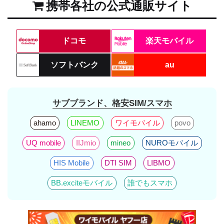
携帯各社の公式通販サイト
ドコモ
楽天モバイル
ソフトバンク
au
サブブランド、格安SIM/スマホ
ahamo
LINEMO
ワイモバイル
povo
UQ mobile
IIJmio
mineo
NUROモバイル
HIS Mobile
DTI SIM
LIBMO
BB.exciteモバイル
誰でもスマホ