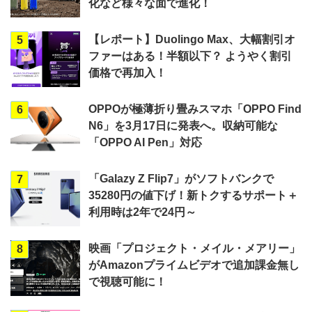
化など様々な面で進化！
【レポート】Duolingo Max、大幅割引オ
5
ファーはある！半額以下？ ようやく割引
価格で再加入！
OPPOが極薄折り畳みスマホ「OPPO Find
6
N6」を3月17日に発表へ。収納可能な
「OPPO AI Pen」対応
「Galazy Z Flip7」がソフトバンクで
7
35280円の値下げ！新トクするサポート＋
利用時は2年で24円～
映画「プロジェクト・メイル・メアリー」
8
がAmazonプライムビデオで追加課金無し
で視聴可能に！