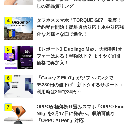
しの高品質リング
タフネススマホ「TORQUE G07」発表！
4
予約受付開始！衛星通信対応！水中対応強
化など様々な面で進化！
【レポート】Duolingo Max、大幅割引オ
5
ファーはある！半額以下？ ようやく割引
価格で再加入！
「Galazy Z Flip7」がソフトバンクで
6
35280円の値下げ！新トクするサポート＋
利用時は2年で24円～
OPPOが極薄折り畳みスマホ「OPPO Find
7
N6」を3月17日に発表へ。収納可能な
「OPPO AI Pen」対応