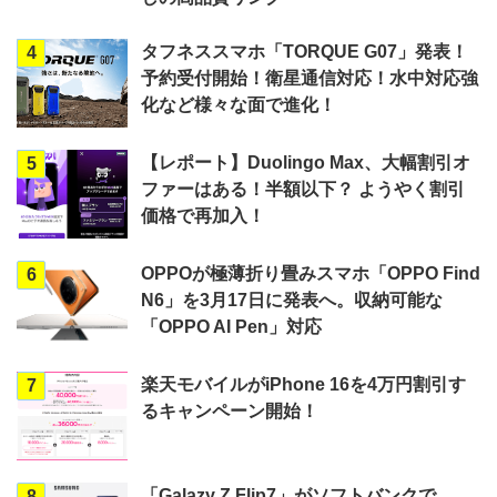
タフネススマホ「TORQUE G07」発表！
4
予約受付開始！衛星通信対応！水中対応強
化など様々な面で進化！
【レポート】Duolingo Max、大幅割引オ
5
ファーはある！半額以下？ ようやく割引
価格で再加入！
OPPOが極薄折り畳みスマホ「OPPO Find
6
N6」を3月17日に発表へ。収納可能な
「OPPO AI Pen」対応
楽天モバイルがiPhone 16を4万円割引す
7
るキャンペーン開始！
「Galazy Z Flip7」がソフトバンクで
8