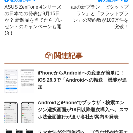
ASUS ZenFone 4シリーズ
auの新プラン「ピタットプ
の日本での発表は9月15日
ラン」と「フラットプラ
か？ 新製品を当てたらプレ
ン」の契約数が100万件を
ゼントのキャンペーンも開
突破！
始！
関連記事
iPhoneからAndroidへの変更が簡単に！
iOS 26.3で「Androidへの転送」機能が追
加
AndroidとiPhoneでブラウザ・検索エン
ジン選択画面が18日以降順次導入へ。スマ
ホ法全面施行が迫り各社が案内を発表
スマホ法が全面施行へ。ブラウザや検索エ