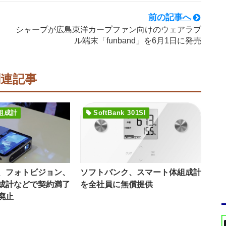
前の記事へ
シャープが広島東洋カープファン向けのウェアラブ
ル端末「funband」を6月1日に発売
関連記事
組成計
SoftBank 301SI
、フォトビジョン、
ソフトバンク、スマート体組成計
成計などで契約満了
を全社員に無償提供
廃止