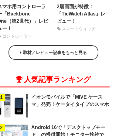
スマホ用コントローラ
2層画面が特徴！
ー「Backbone
「TicWatch Atlas」レ
One（第2世代）」レビ
ビュー！
ュー！
スマートウォッチ
コントローラー
取材／レビュー記事をもっと見る
人気記事ランキング
イオンモバイルで「MIVE ケース
1
マ」発売！ケータイタイプのスマホ
Android 16で「デスクトップモー
2
ド」の提供開始！モニター接続で