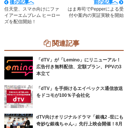
後の記事へ
前の記事へ
任天堂、スマホ向けにファ
はま寿司でPepperによる受
イアーエムブレム ヒーロー
付や案内の実証実験を開始
ズを配信開始！
関連記事
「dTV」が「Lemino」にリニューアル！
広告付き無料配信、定額プラン、PPVの3
本立て
「dTV」を手掛けるエイベックス通信放送
をドコモが100％子会社化
dTV向けオリジナルドラマ「銀魂2 -世にも
奇妙な銀魂ちゃん-」先行上映会開催！8月