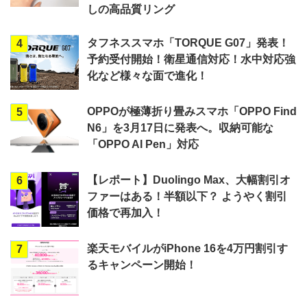
しの高品質リング
タフネススマホ「TORQUE G07」発表！
4
予約受付開始！衛星通信対応！水中対応強
化など様々な面で進化！
OPPOが極薄折り畳みスマホ「OPPO Find
5
N6」を3月17日に発表へ。収納可能な
「OPPO AI Pen」対応
【レポート】Duolingo Max、大幅割引オ
6
ファーはある！半額以下？ ようやく割引
価格で再加入！
楽天モバイルがiPhone 16を4万円割引す
7
るキャンペーン開始！