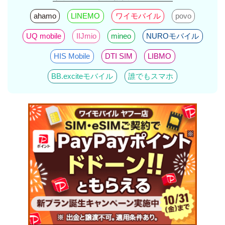
ahamo
LINEMO
ワイモバイル
povo
UQ mobile
IIJmio
mineo
NUROモバイル
HIS Mobile
DTI SIM
LIBMO
BB.exciteモバイル
誰でもスマホ