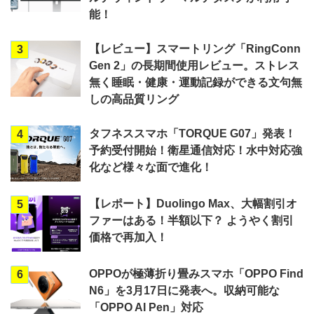
能！
【レビュー】スマートリング「RingConn
3
Gen 2」の長期間使用レビュー。ストレス
無く睡眠・健康・運動記録ができる文句無
しの高品質リング
タフネススマホ「TORQUE G07」発表！
4
予約受付開始！衛星通信対応！水中対応強
化など様々な面で進化！
【レポート】Duolingo Max、大幅割引オ
5
ファーはある！半額以下？ ようやく割引
価格で再加入！
OPPOが極薄折り畳みスマホ「OPPO Find
6
N6」を3月17日に発表へ。収納可能な
「OPPO AI Pen」対応