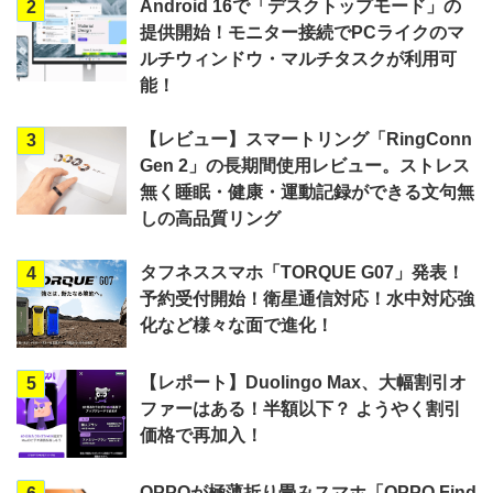
Android 16で「デスクトップモード」の
2
提供開始！モニター接続でPCライクのマ
ルチウィンドウ・マルチタスクが利用可
能！
【レビュー】スマートリング「RingConn
3
Gen 2」の長期間使用レビュー。ストレス
無く睡眠・健康・運動記録ができる文句無
しの高品質リング
タフネススマホ「TORQUE G07」発表！
4
予約受付開始！衛星通信対応！水中対応強
化など様々な面で進化！
【レポート】Duolingo Max、大幅割引オ
5
ファーはある！半額以下？ ようやく割引
価格で再加入！
OPPOが極薄折り畳みスマホ「OPPO Find