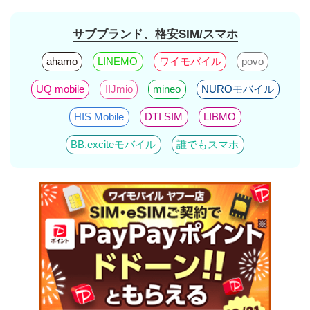
サブブランド、格安SIM/スマホ
ahamo
LINEMO
ワイモバイル
povo
UQ mobile
IIJmio
mineo
NUROモバイル
HIS Mobile
DTI SIM
LIBMO
BB.exciteモバイル
誰でもスマホ