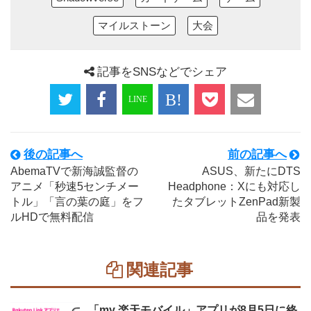
マイルストーン
大会
記事をSNSなどでシェア
後の記事へ
前の記事へ
AbemaTVで新海誠監督の
ASUS、新たにDTS
アニメ「秒速5センチメー
Headphone：Xにも対応し
トル」「言の葉の庭」をフ
たタブレットZenPad新製
ルHDで無料配信
品を発表
関連記事
「my 楽天モバイル」アプリが8月5日に終