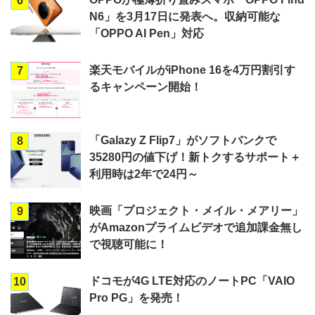
6
N6」を3月17日に発表へ。収納可能な
「OPPO AI Pen」対応
楽天モバイルがiPhone 16を4万円割引す
7
るキャンペーン開始！
「Galazy Z Flip7」がソフトバンクで
8
35280円の値下げ！新トクするサポート＋
利用時は2年で24円～
映画「プロジェクト・メイル・メアリー」
9
がAmazonプライムビデオで追加課金無し
で視聴可能に！
ドコモが4G LTE対応のノートPC「VAIO
10
Pro PG」を発売！