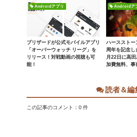
Androidアプリ
Android
ブリザードが公式モバイルアプリ
ハースストー
「オーバーウォッチ リーグ」を
周年を記念し
リリース！対戦動画の視聴も可
月22日に高
能！
加費無料、事
読者＆編
この記事のコメント：0 件