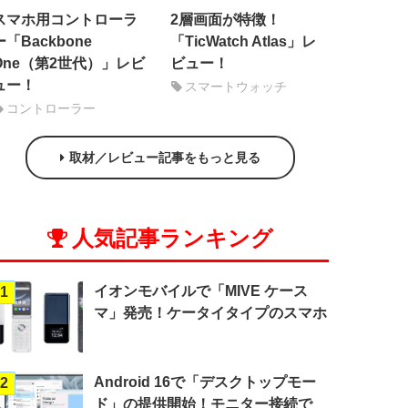
スマホ用コントローラ
2層画面が特徴！
ー「Backbone
「TicWatch Atlas」レ
One（第2世代）」レビ
ビュー！
ュー！
スマートウォッチ
コントローラー
取材／レビュー記事をもっと見る
人気記事ランキング
イオンモバイルで「MIVE ケース
1
マ」発売！ケータイタイプのスマホ
Android 16で「デスクトップモー
2
ド」の提供開始！モニター接続で