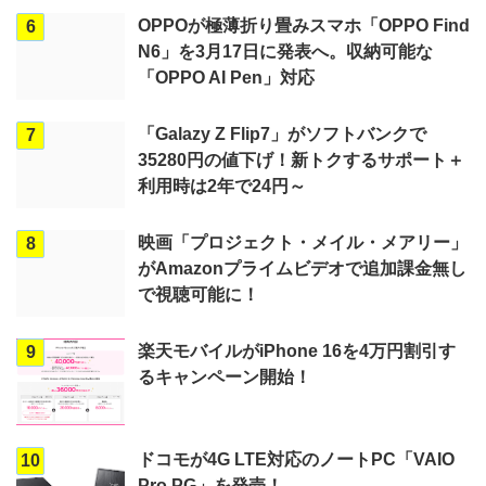
OPPOが極薄折り畳みスマホ「OPPO Find
6
N6」を3月17日に発表へ。収納可能な
「OPPO AI Pen」対応
「Galazy Z Flip7」がソフトバンクで
7
35280円の値下げ！新トクするサポート＋
利用時は2年で24円～
映画「プロジェクト・メイル・メアリー」
8
がAmazonプライムビデオで追加課金無し
で視聴可能に！
楽天モバイルがiPhone 16を4万円割引す
9
るキャンペーン開始！
ドコモが4G LTE対応のノートPC「VAIO
10
Pro PG」を発売！