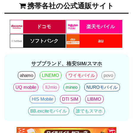
携帯各社の公式通販サイト
ドコモ
楽天モバイル
ソフトバンク
au
サブブランド、格安SIM/スマホ
ahamo
LINEMO
ワイモバイル
povo
UQ mobile
IIJmio
mineo
NUROモバイル
HIS Mobile
DTI SIM
LIBMO
BB.exciteモバイル
誰でもスマホ