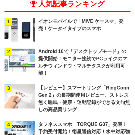
人気記事ランキング
イオンモバイルで「MIVE ケースマ」発
1
売！ケータイタイプのスマホ
Android 16で「デスクトップモード」の
2
提供開始！モニター接続でPCライクのマ
ルチウィンドウ・マルチタスクが利用可
能！
【レビュー】スマートリング「RingConn
3
Gen 2」の長期間使用レビュー。ストレス
無く睡眠・健康・運動記録ができる文句無
しの高品質リング
タフネススマホ「TORQUE G07」発表！
4
予約受付開始！衛星通信対応！水中対応強