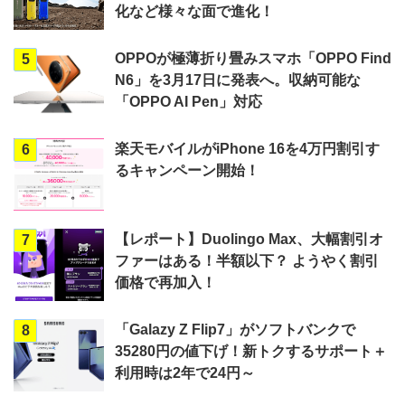
化など様々な面で進化！
OPPOが極薄折り畳みスマホ「OPPO Find
5
N6」を3月17日に発表へ。収納可能な
「OPPO AI Pen」対応
楽天モバイルがiPhone 16を4万円割引す
6
るキャンペーン開始！
【レポート】Duolingo Max、大幅割引オ
7
ファーはある！半額以下？ ようやく割引
価格で再加入！
「Galazy Z Flip7」がソフトバンクで
8
35280円の値下げ！新トクするサポート＋
利用時は2年で24円～