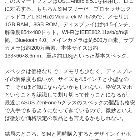
このスマートフォンはOSにAndroid 5.1を採用し、LTE
に対応する。もちろんSIMフリーだ。プロセッサはク
アッドコア1.3GHzのMediaTek MT6735で、メモリは
1GB RAM、8GB ROM、ディスプレイは約4.5インチ、
解像度854×480ドット。Wi-FiはIEEE802.11a/b/g/n準
拠、Bluetooth 4.0、メインカメラは約500万画素、サブ
カメラは約200万画素、本体サイズは約
133×66×8.6mm、重さ約118gといった基本スペック。
スペックは価格なりで、メモリも少なく、ディスプレ
イの解像度も低いが、サイズも4.5インチと小型なの
で、それほど気にならないかもしれない。格安スマホ
ということを認識して割り切って使うことになるが、
最近はASUS ZenFone 5クラスのスペックの製品も格安
で入手できるようになってきているので、微妙といえ
ば微妙な価格設定の製品とも言えるかもしれない。
結局のところ、SIMと同時購入するとデザインイヤホ