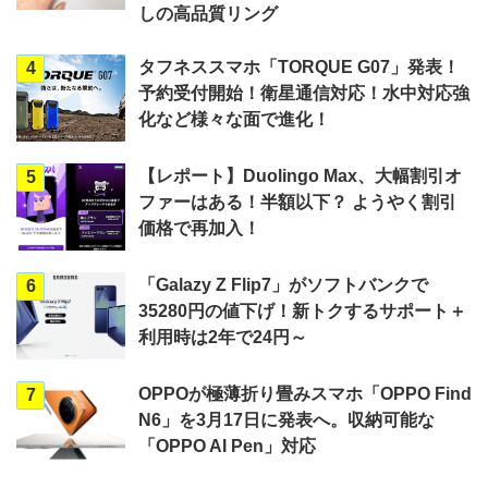
しの高品質リング
タフネススマホ「TORQUE G07」発表！
4
予約受付開始！衛星通信対応！水中対応強
化など様々な面で進化！
【レポート】Duolingo Max、大幅割引オ
5
ファーはある！半額以下？ ようやく割引
価格で再加入！
「Galazy Z Flip7」がソフトバンクで
6
35280円の値下げ！新トクするサポート＋
利用時は2年で24円～
OPPOが極薄折り畳みスマホ「OPPO Find
7
N6」を3月17日に発表へ。収納可能な
「OPPO AI Pen」対応