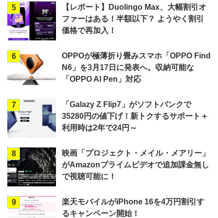
【レポート】Duolingo Max、大幅割引オ
5
ファーはある！半額以下？ ようやく割引
価格で再加入！
OPPOが極薄折り畳みスマホ「OPPO Find
6
N6」を3月17日に発表へ。収納可能な
「OPPO AI Pen」対応
「Galazy Z Flip7」がソフトバンクで
7
35280円の値下げ！新トクするサポート＋
利用時は2年で24円～
映画「プロジェクト・メイル・メアリー」
8
がAmazonプライムビデオで追加課金無し
で視聴可能に！
楽天モバイルがiPhone 16を4万円割引す
9
るキャンペーン開始！