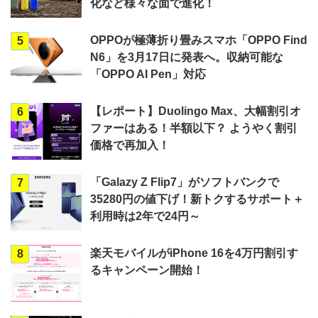
化など様々な面で進化！
OPPOが極薄折り畳みスマホ「OPPO Find
5
N6」を3月17日に発表へ。収納可能な
「OPPO AI Pen」対応
【レポート】Duolingo Max、大幅割引オ
6
ファーはある！半額以下？ ようやく割引
価格で再加入！
「Galazy Z Flip7」がソフトバンクで
7
35280円の値下げ！新トクするサポート＋
利用時は2年で24円～
楽天モバイルがiPhone 16を4万円割引す
8
るキャンペーン開始！