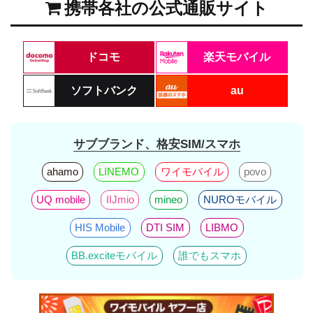
携帯各社の公式通販サイト
ドコモ
楽天モバイル
ソフトバンク
au
サブブランド、格安SIM/スマホ
ahamo
LINEMO
ワイモバイル
povo
UQ mobile
IIJmio
mineo
NUROモバイル
HIS Mobile
DTI SIM
LIBMO
BB.exciteモバイル
誰でもスマホ