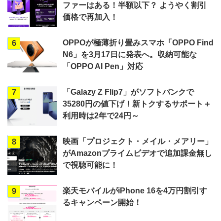
ファーはある！半額以下？ ようやく割引
価格で再加入！
OPPOが極薄折り畳みスマホ「OPPO Find
6
N6」を3月17日に発表へ。収納可能な
「OPPO AI Pen」対応
「Galazy Z Flip7」がソフトバンクで
7
35280円の値下げ！新トクするサポート＋
利用時は2年で24円～
映画「プロジェクト・メイル・メアリー」
8
がAmazonプライムビデオで追加課金無し
で視聴可能に！
楽天モバイルがiPhone 16を4万円割引す
9
るキャンペーン開始！