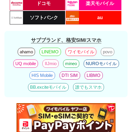
ドコモ
楽天モバイル
ソフトバンク
au
サブブランド、格安SIM/スマホ
ahamo
LINEMO
ワイモバイル
povo
UQ mobile
IIJmio
mineo
NUROモバイル
HIS Mobile
DTI SIM
LIBMO
BB.exciteモバイル
誰でもスマホ