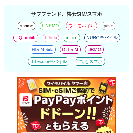
サブブランド、格安SIM/スマホ
ahamo
LINEMO
ワイモバイル
povo
UQ mobile
IIJmio
mineo
NUROモバイル
HIS Mobile
DTI SIM
LIBMO
BB.exciteモバイル
誰でもスマホ