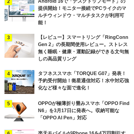
Android 16で「デスクトップモード」の
2
提供開始！モニター接続でPCライクのマ
ルチウィンドウ・マルチタスクが利用可
能！
【レビュー】スマートリング「RingConn
3
Gen 2」の長期間使用レビュー。ストレス
無く睡眠・健康・運動記録ができる文句無
しの高品質リング
タフネススマホ「TORQUE G07」発表！
4
予約受付開始！衛星通信対応！水中対応強
化など様々な面で進化！
OPPOが極薄折り畳みスマホ「OPPO Find
5
N6」を3月17日に発表へ。収納可能な
「OPPO AI Pen」対応
楽天モバイルがiPhone 16を4万円割引す
6